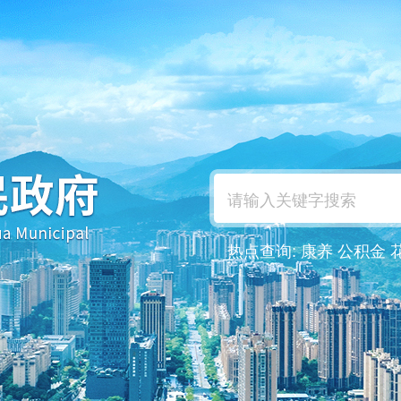
热点查询:
康养
公积金