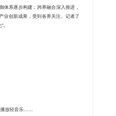
防御体系逐步构建；跨界融合深入推进，
车产业创新成果，受到各界关注。记者了
”。
播放轻音乐……