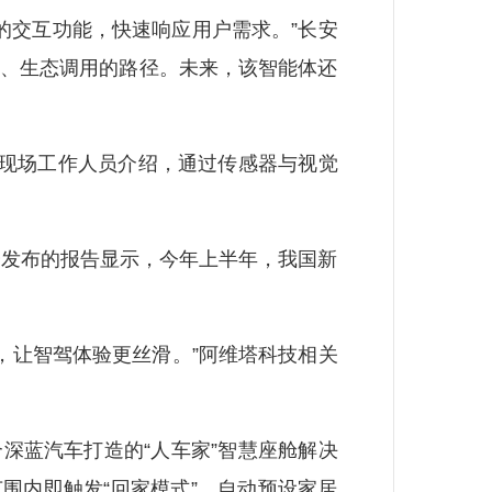
的交互功能，快速响应用户需求。”长安
推理、生态调用的路径。未来，该智能体还
。现场工作人员介绍，通过传感器与视觉
发布的报告显示，今年上半年，我国新
让智驾体验更丝滑。”阿维塔科技相关
深蓝汽车打造的“人车家”智慧座舱解决
围内即触发“回家模式”，自动预设家居