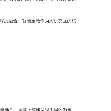
的深度融合。智能座舱作为人机交互的核
电池后，屏幕上随即呈现不同的颜色，