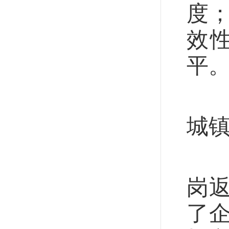
度
效
平
根
城镇
“
岗
了