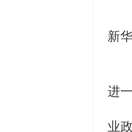
5
新
◎
作
进
受
业