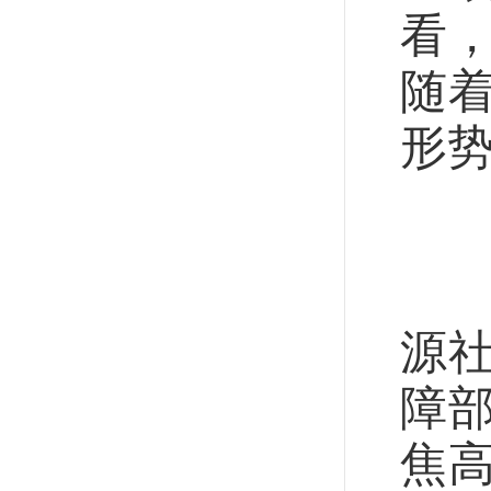
看
随
形
就
今
源
障
焦