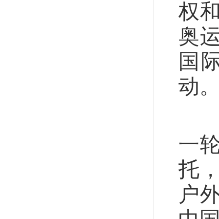
权
奥
国
动
据
一
托
户