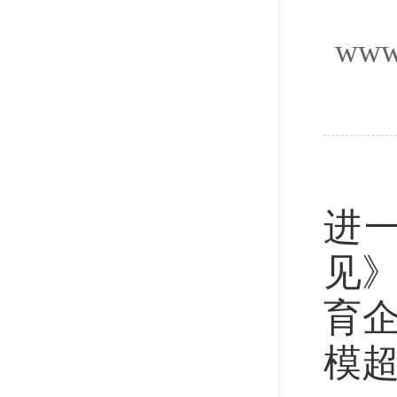
www
国
进
见》
育
模