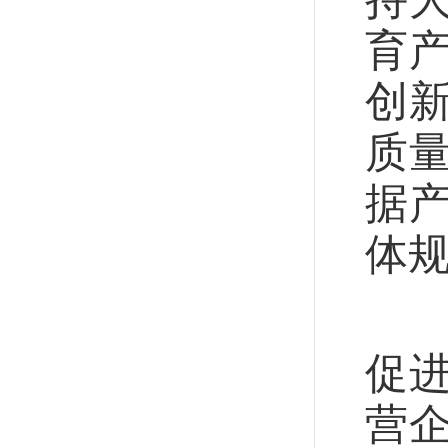
育
创
质
据
体
《
促
营