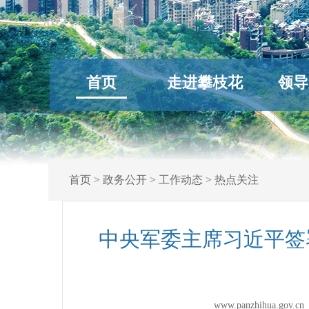
首页
走进攀枝花
领导
首页
>
政务公开
>
工作动态
>
热点关注
中央军委主席习近平签
www.panzhihua.go