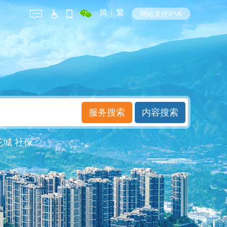
简
|
繁
网站支持IPv6
花城
社保