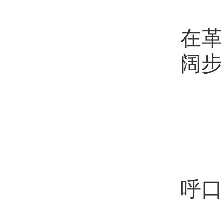
新
在
阔
“
“
习
呼