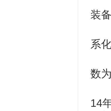
8
装
预
系
这
数
分
14