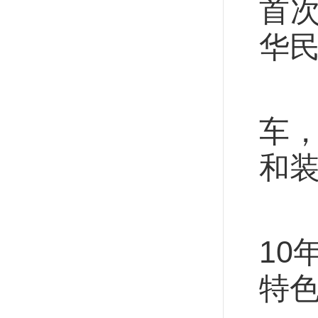
首
华
9
车
和
这
10
特