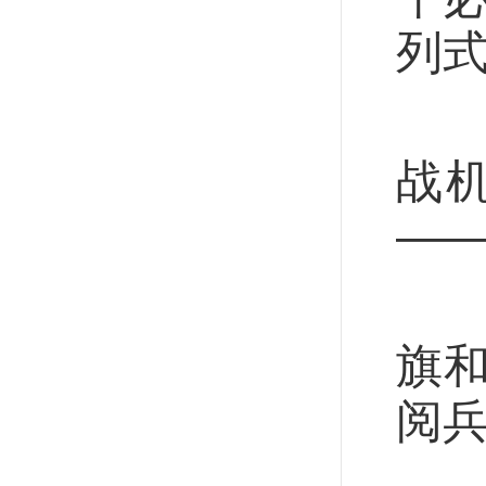
列
上
战
—
在
旗
阅