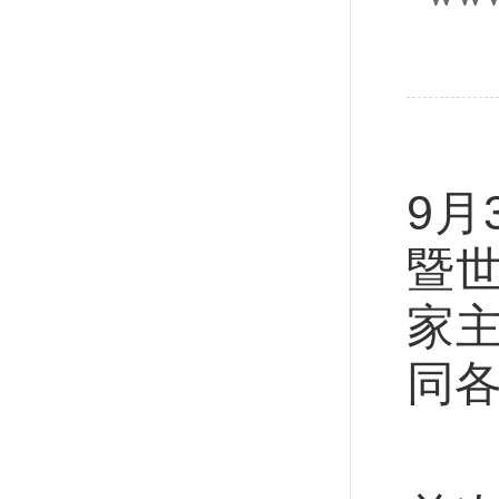
新
9
暨
家
同
这