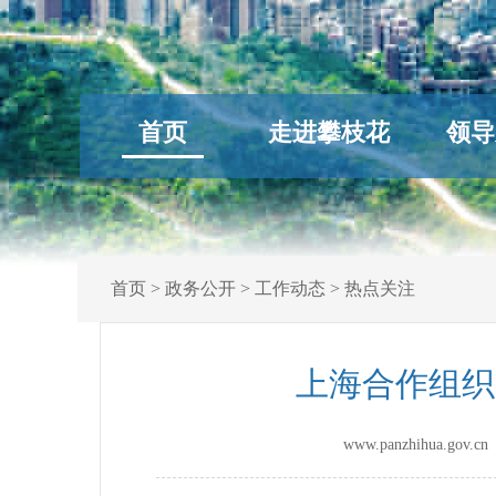
首页
走进攀枝花
领导
首页
>
政务公开
>
工作动态
>
热点关注
上海合作组织
www.panzhihua.go