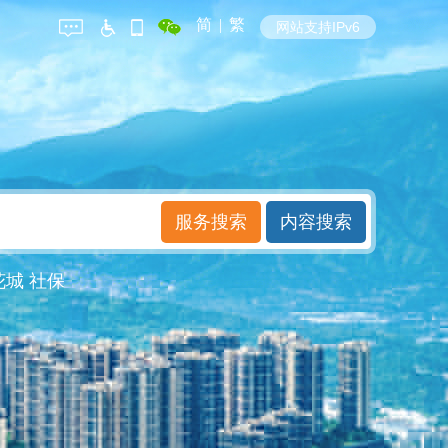
简
|
繁
网站支持IPv6
花城
社保