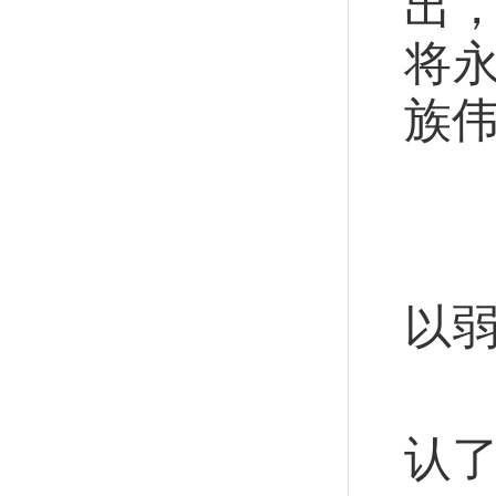
出
将
族
从
“
以弱
8
认