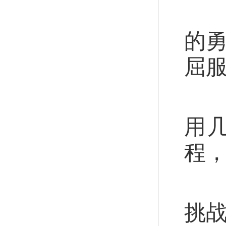
“
的勇
屈
曾
用
程
当
挑