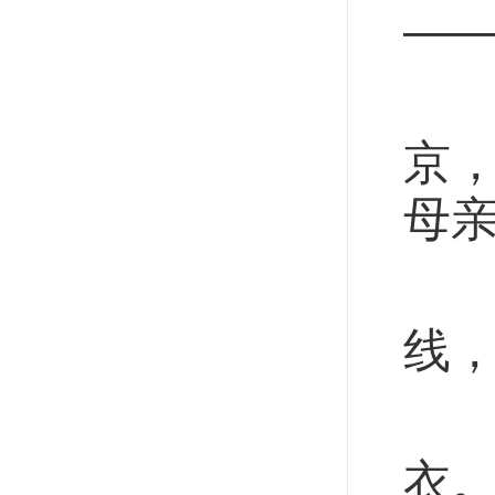
—
“
京
母
抗
线
民
衣。