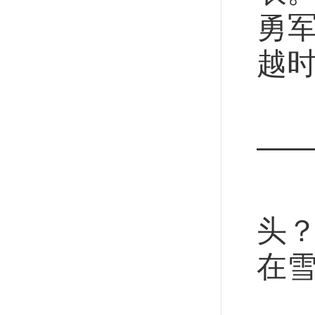
勇
越
这
—
“
头？
在
在