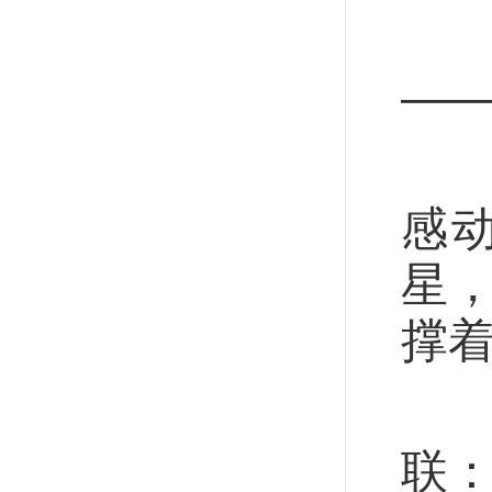
这
—
“
感
星
撑
华
联：