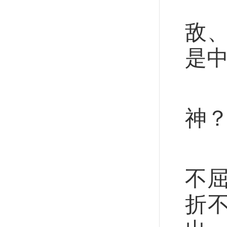
1
敌
是
波
神
“
不
折