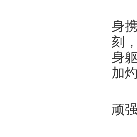
毛
身
刻
身
加
不
顽
这