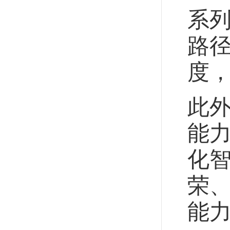
系
路
度
此
能
化
荣
能