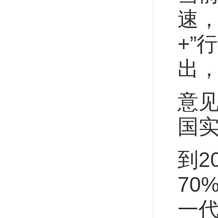
速，
+”
出，
意
国实
到2
70
一代