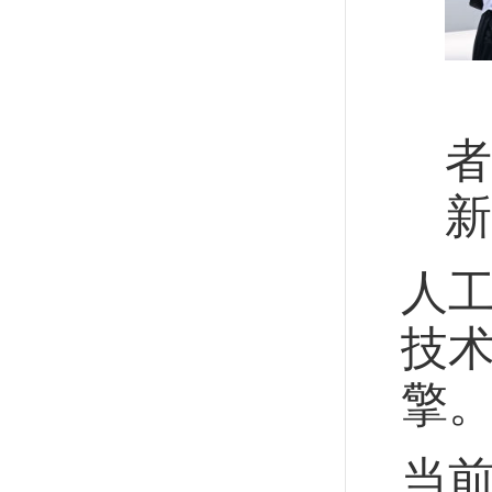
7
者
新
人
技
擎
当