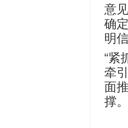
意
确
明
“紧
牵
面
撑