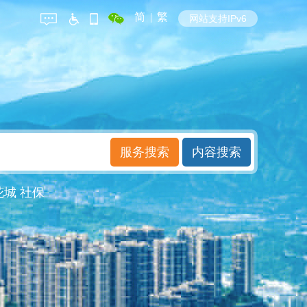
简
|
繁
网站支持IPv6
花城
社保