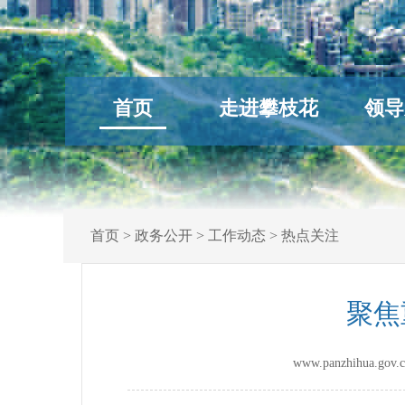
首页
走进攀枝花
领导
首页
>
政务公开
>
工作动态
>
热点关注
聚焦
www.panzhihua.