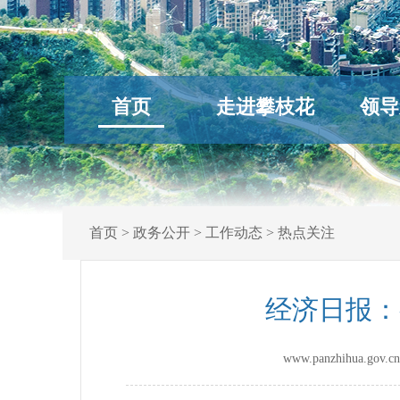
首页
走进攀枝花
领导
首页
>
政务公开
>
工作动态
>
热点关注
经济日报：
www.panzhihua.g