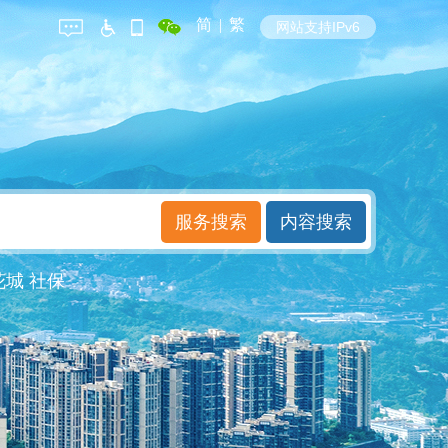
简
|
繁
网站支持IPv6
花城
社保