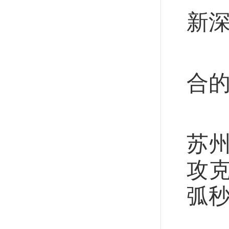
新深
一
合
谐
苏
攻
弧