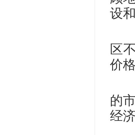
设
《
区
价
“
的
经