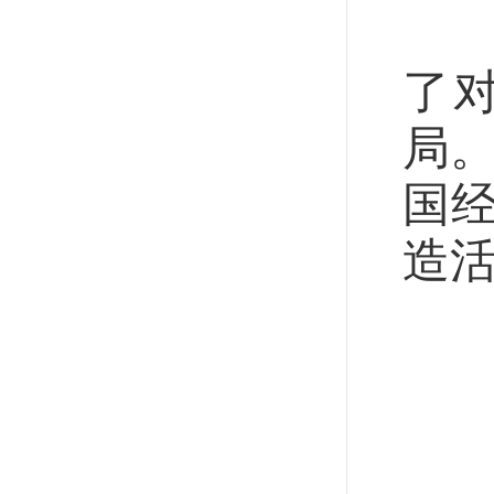
产
了
局。
国
造
产
推
中