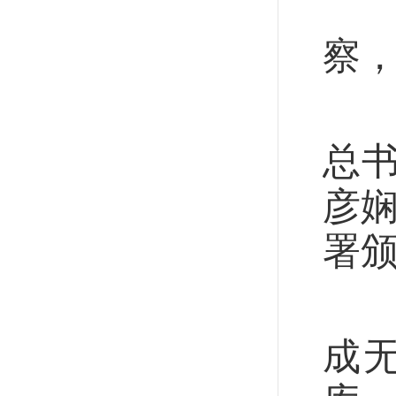
4
察
“
总
彦娴
署颁
三
成