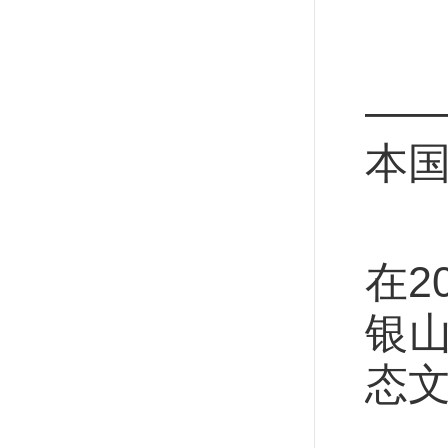
这
—
本
“
在2
银
态