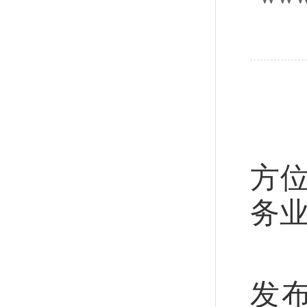
◎
为
方
务
财
发