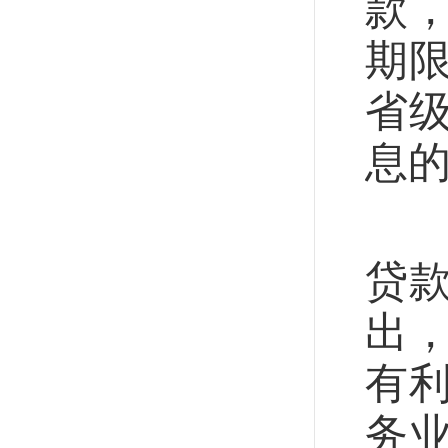
款
期
省级
息的
7
贷
出
有
务