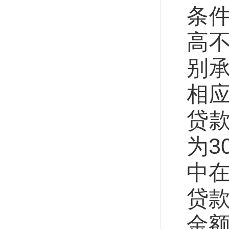
条
高
别承
相
贷
为3
中
贷款
金额