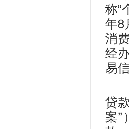
称“
年8
消
经
易
财
贷
案