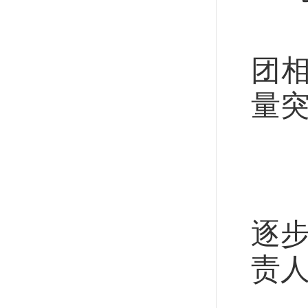
“
团
量突
外
“
逐
责