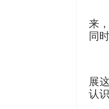
7
来，
同时
势
正
展
认