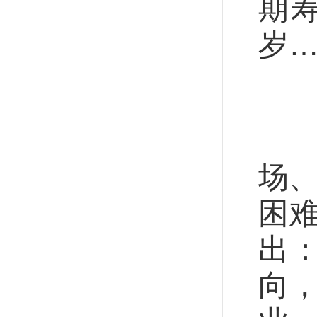
期寿
岁
中
习
场、
困难
出
向