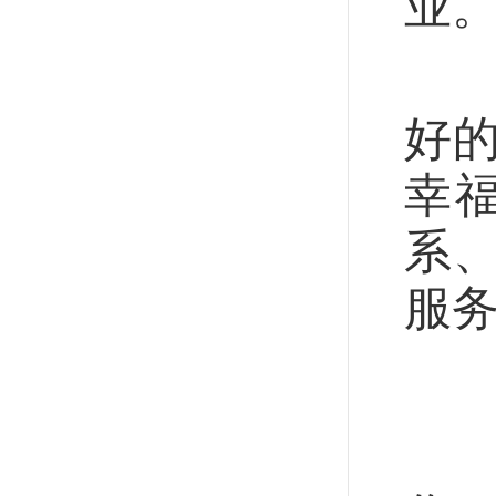
业
抓
好
幸
系
服
筑
“