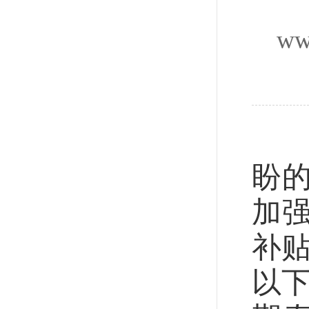
ww
《
盼
加
补
以下