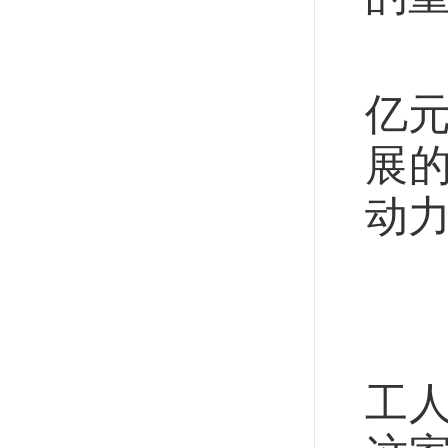
“
亿元
展
动
让
走
工