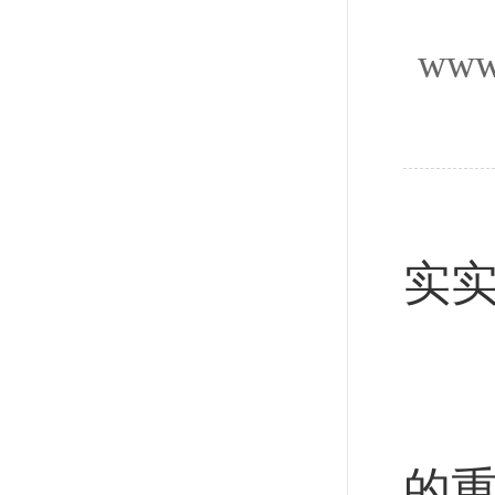
www
新
实
新
实
的