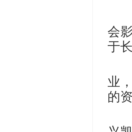
税
会
于
作
业
的
“
兴