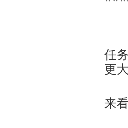
7
任
更
近
来
国