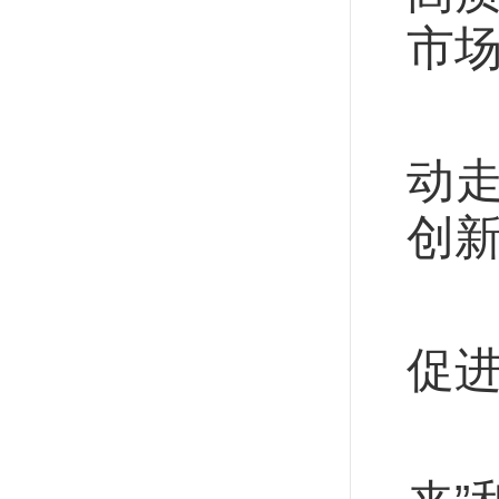
市
因
动
创
纵
促
坚