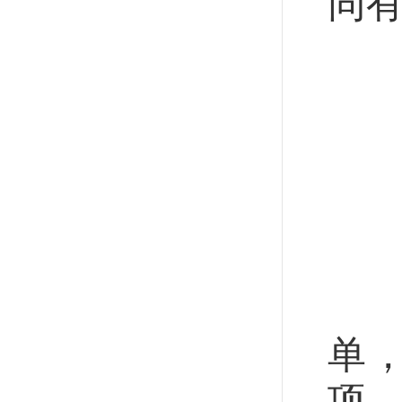
同
劳
持
研
便
落
单
项