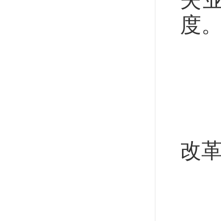
度
扎
社
稳
改
协
做