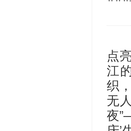
悟
点
江
织，
无
夜”
庆’