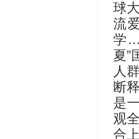
球大
流
学…
夏
人群
断释
是
观全
合