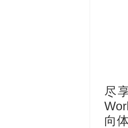
乐
尽享
Wo
向体