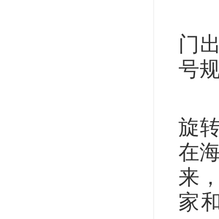
炎
门
号
“
旋
在
来
家