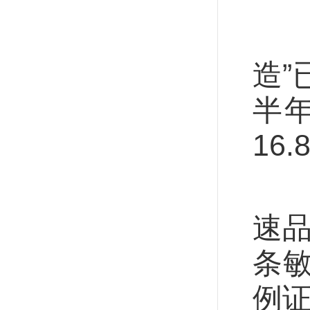
2
造”
半
16
申
速品
条
例