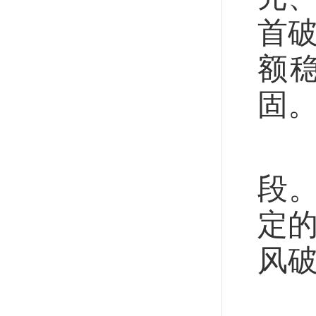
首
额
固
眼
段
定的
风破
顶