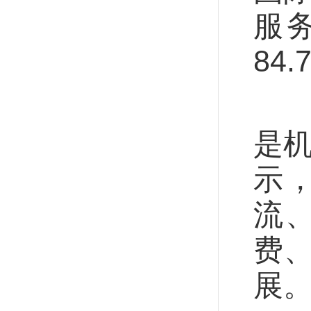
服
84
“
是
示
流
费
展