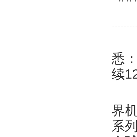
记
悉：
续1
中
界
系列