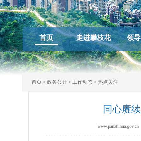
首页
走进攀枝花
领导
首页
>
政务公开
>
工作动态
>
热点关注
同心赓续
www.panzhihua.go