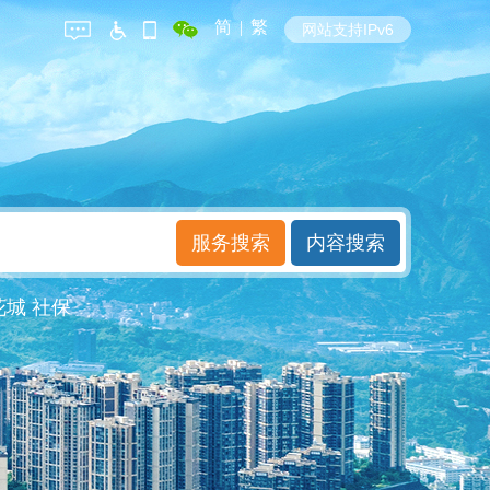
简
|
繁
网站支持IPv6
花城
社保