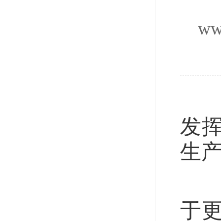
ww
数
发
生
从
于