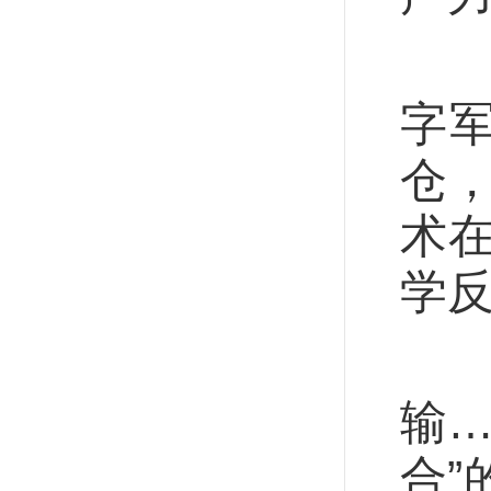
如
字
仓
术
学
从
输
合