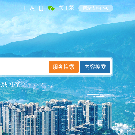
简
|
繁
网站支持IPv6
花城
社保