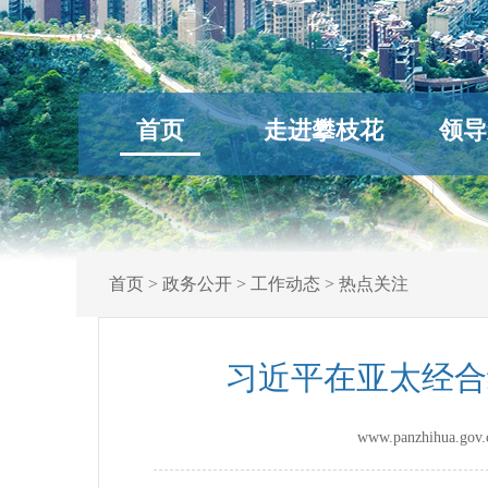
首页
走进攀枝花
领导
首页
>
政务公开
>
工作动态
>
热点关注
习近平在亚太经合
www.panzhihua.