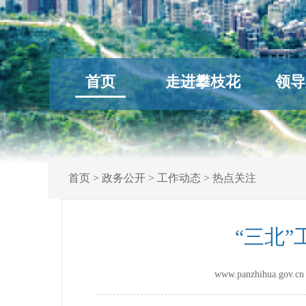
首页
走进攀枝花
领导
首页
>
政务公开
>
工作动态
>
热点关注
“三北
www.panzhihua.g