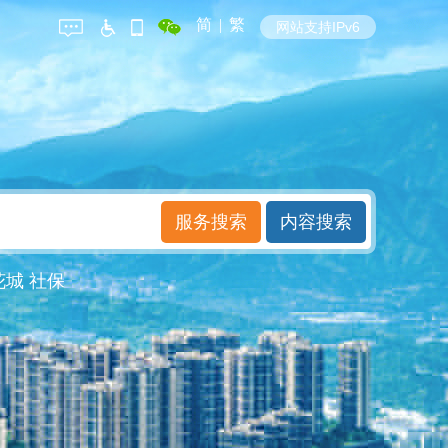
简
|
繁
网站支持IPv6
花城
社保