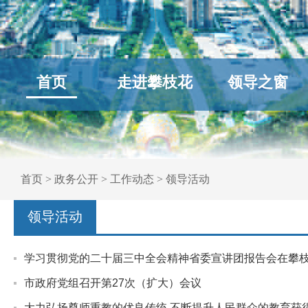
首页
走进攀枝花
领导之窗
首页
>
政务公开
>
工作动态
>
领导活动
领导活动
学习贯彻党的二十届三中全会精神省委宣讲团报告会在攀
市政府党组召开第27次（扩大）会议
大力弘扬尊师重教的优良传统 不断提升人民群众的教育获