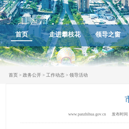
首页
走进攀枝花
领导之窗
首页
>
政务公开
>
工作动态
>
领导活动
www.panzhihua.gov.cn 发布时