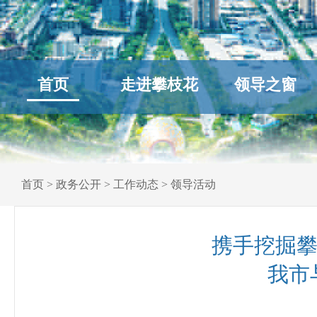
首页
走进攀枝花
领导之窗
首页
>
政务公开
>
工作动态
>
领导活动
携手挖掘攀
我市