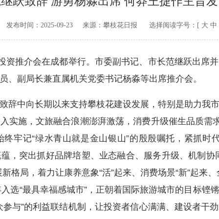
范继跃致辞 游勇杨淼出席 何莽王捷作主旨发
v.cn 发布时间：
2025-09-23
来源：
攀枝花日报
选择阅读字号：[
大
中
投资推介会在成都举行。市委副书记、市长范继跃出席并
员、副局长兼直属机关党委书记杨淼等出席推介会。
辞中向长期以来支持攀枝花建设发展，特别是助力我市
入实施，文旅融合浪潮澎湃激荡，消费升级催生品质需求
终牢记“绿水青山就是金山银山”的殷殷嘱托，紧抓时
化底蕴，突出抓好品牌培塑、业态融合、服务升级、机制协
新格局，着力让康养意象“活”起来、消费场景“新”起来、全
4年入选“最具幸福感城市”，正朝着国际旅游城市的目标铿
众参与”的利益联结机制，让投资者信心满满、建设者干