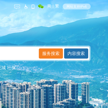
简
|
繁
网站支持IPv6
花城
社保