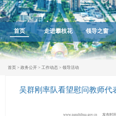
首页
走进攀枝花
领导之窗
首页
>
政务公开
>
工作动态
>
领导活动
吴群刚率队看望慰问教师代
www.panzhihua.gov.cn 发布时