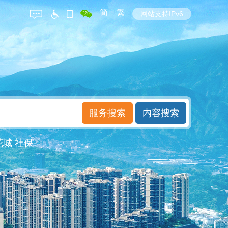
简
|
繁
网站支持IPv6
花城
社保