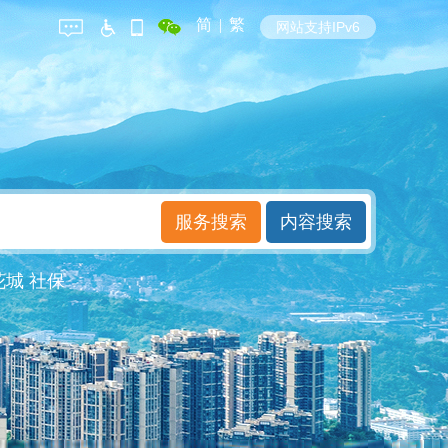
简
|
繁
网站支持IPv6
花城
社保