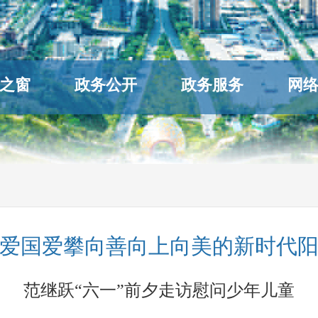
之窗
政务公开
政务服务
网
爱国爱攀向善向上向美的新时代
范继跃“六一”前夕走访慰问少年儿童