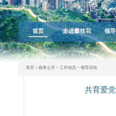
首页
走进攀枝花
领导
首页
>
政务公开
>
工作动态
>
领导活动
共育爱党