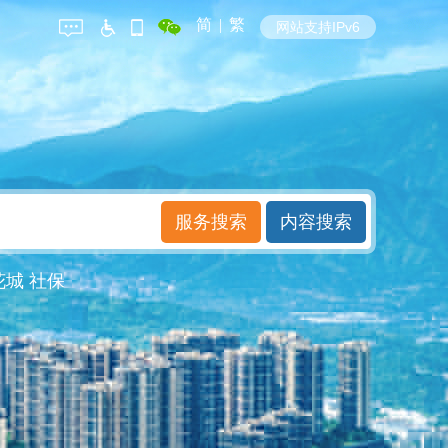
简
|
繁
网站支持IPv6
花城
社保