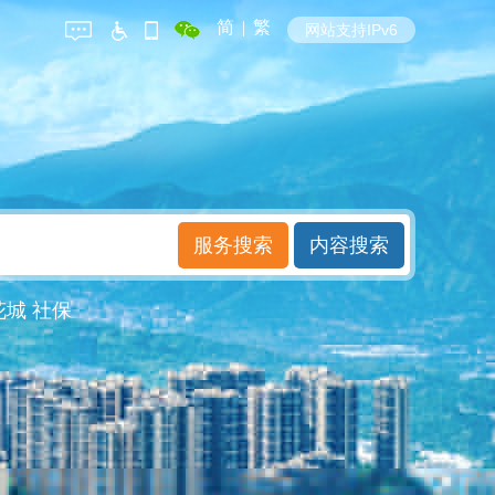
简
|
繁
网站支持IPv6
花城
社保