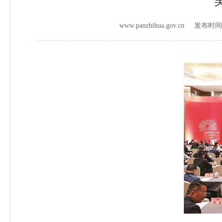
www.panzhihua.gov.cn 发布时