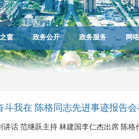
之窗
政务公开
政务服务
网
奋斗我在 陈格同志先进事迹报告
刚讲话 范继跃主持 林建国李仁杰出席 陈格