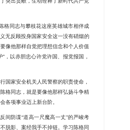
出了突出贡献，生动诠释了新时代共产党
陈格同志与攀枝花这座英雄城市相伴成
，义无反顾投身国家安全这一没有硝烟的
是要像他那样自觉把理想信念和个人价值
护”，以赤胆忠心许党许国、报党报国，
行国家安全机关人民警察的职责使命，
习陈格同志，就是要像他那样弘扬斗争精
社会各项事业迈上新台阶。
间防谍“道高一尺魔高一丈”的严峻考
眼不脱影、案经我手不掉链。学习陈格同