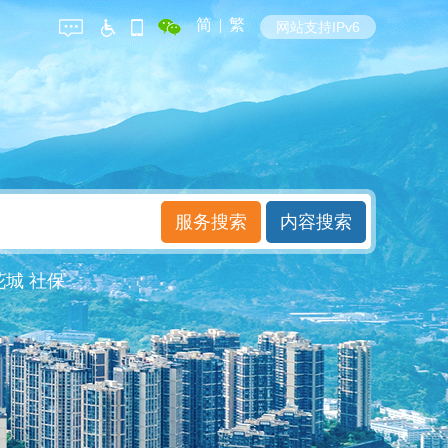
简
|
繁
网站支持IPv6
花城
社保