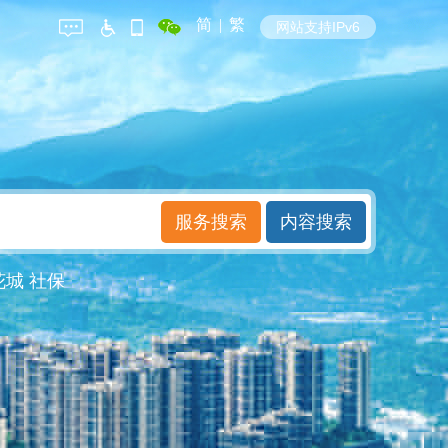
简
|
繁
网站支持IPv6
花城
社保