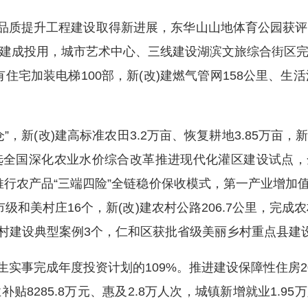
品质提升工程建设取得新进展，东华山山地体育公园获评
建成投用，城市艺术中心、三线建设湖滨文旅综合街区
有住宅加装电梯100部，新(改)建燃气管网158公里、生
新(改)建高标准农田3.2万亩、恢复耕地3.85万亩，新
全国深化农业水价综合改革推进现代化灌区建设试点，全市粮
推行农产品“三端四险”全链稳价保收模式，第一产业增加
级和美村庄16个，新(改)建农村公路206.7公里，完
乡村建设典型案例3个，仁和区获批省级美丽乡村重点县建
事完成年度投资计划的109%。推进建设保障性住房202
8285.8万元、惠及2.8万人次，城镇新增就业1.95