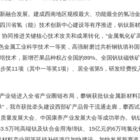
融合发展。建成西南地区规模最大、功能最全的氢冶金
四川省氢（能）技术创新中心建设等有序推进，钒钛新
协同推进关键核心技术攻关和成果转化，“金属氧化矿
有色金属工业科学技术一等奖，高强耐磨过共析钢轨填补
培技术，新增芒果品种权占全国的89%。全国钒钛磁铁
进步奖11项（其中一等奖1项）、居全省第5，研发经费投
点产业链进入全省产业圈链布局，攀钢获批钛金属新材
单”，我市获批牵头建设西部矿产品骨干流通走廊，攀西
质量发展大会、中国康养产业发展大会等成功举办。钒钛产
元的3.5万吨高端钛及钛合金用海绵钛、15亿元的6万吨氯
磨材料产业园等延链补链项目加快建设。加快发展新赛