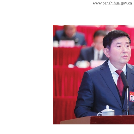
www.panzhihua.go