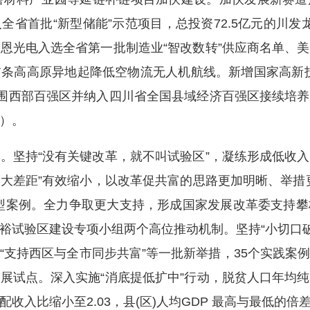
省首批“新型储能”示范项目，总投资72.5亿元的川发龙
恩光电入选全省第一批制造业“智改数转”供应商名单、
条高高原异地起降低空物流无人机航线。新增国家高新技术
入围西部百强区并纳入四川省全国县域经济百强区接续培
）。
坚持“没有关键改革，就不叫试验区”，凝练形成低收入
“三大差距”有效缩小，以改革促共富的思路更加明晰、举措
型案例。全力争取更大支持，形成国家发展改革委支持
裕试验区建设专项小组两个高位推动机制。坚持“小切口破
”“支持西区与全市同步共富”等一批新举措，35个实践
展试点。深入实施“消底提低扩中”行动，脱贫人口年均
收入比缩小至2.03，县(区)人均GDP 最高与最低的倍差