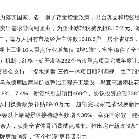
实国家、省一揽子存量增量政策，出台巩固和增强经济
。突出需求导向稳企业，为企业减轻税费负担8.15亿元、
万户，每万人拥有市场经营主体数1018.6户、居全省第
，规上工业10大重点行业增加值“9增1降”，牢牢稳住
机制，红格南矿开发等232个省市重点项目完成年度计划
债资金支持，“提水润攀”三位一体项目顺利调规、生产
乌东德库区库尾航道整治工程开工建设、攀宜高速攀枝
9.8%、7.4%，新签约引进项目469个、协议投资总额7
品以旧换新政策补贴8940万元，超额完成家电省级换
动，A级以上旅游景区接待游客数增长30%；举办国家登山
00余人，获批全省体育消费试点城市。推出房产新政“9
品牌更加响亮，“五个烂漫”更具吸引力。