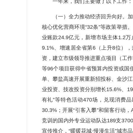
一年来，我们主要做了以下工作：
（一）全力推动经济回升向好。加力落
核心优化营商环境“32条”等政策举措
业账款24.9亿元，新增市场主体1.2
9.1%、增速居全省第6（上升8位）
资，建立市级领导推进重点项目（工作）
等96个项目获得中省预算内投资或国
单、攀盐高速开展重新招投标、金沙江
业投资、技改投资分别增长15.6%、1
有礼”等特色活动470场，兑现消费
30.3%；开展“引客入攀”和留客行
竞训的国内外专业运动队达189支37
宣传推介，“暖暖花城·慢漫生活”城市