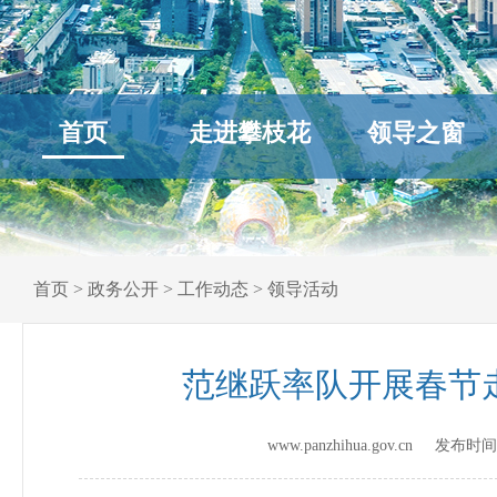
首页
走进攀枝花
领导之窗
首页
>
政务公开
>
工作动态
>
领导活动
范继跃率队开展春节
www.panzhihua.gov.cn 发布时