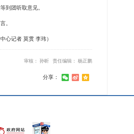
等到团听取意见。
言。
心记者 莫贯 李玮）
审核： 孙昕 责任编辑： 杨正鹏
分享：