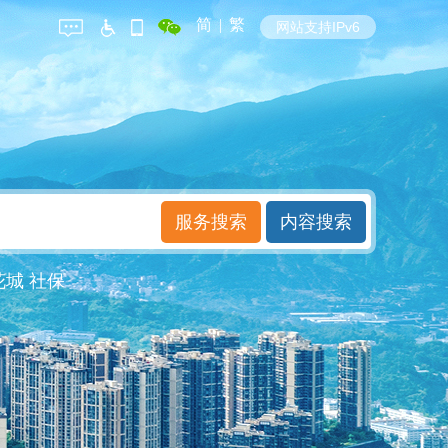
简
|
繁
网站支持IPv6
花城
社保