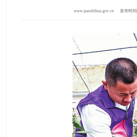
www.panzhihua.gov.cn 发布时