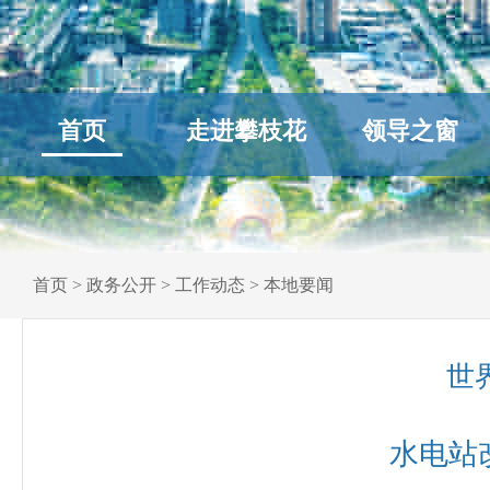
首页
走进攀枝花
领导之窗
首页
>
政务公开
>
工作动态
>
本地要闻
世
水电站