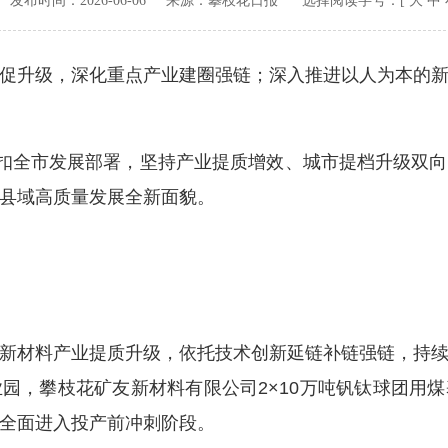
v.cn 发布时间：
2026-06-06
来源：
攀枝花日报
选择阅读字号：[
大
中
升级，深化重点产业建圈强链；深入推进以人为本的新
扣全市发展部署，坚持产业提质增效、城市提档升级双向
县域高质量发展全新面貌。
材料产业提质升级，依托技术创新延链补链强链，持续
园，攀枝花矿友新材料有限公司2×10万吨钒钛球团用
全面进入投产前冲刺阶段。