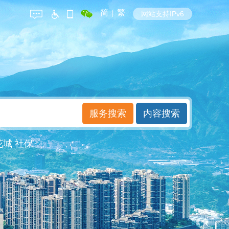
简
|
繁
网站支持IPv6
花城
社保