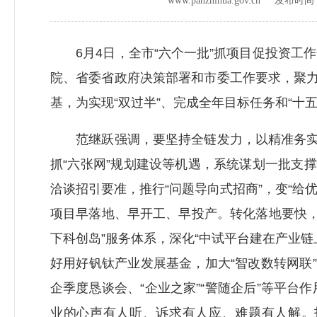
www.panzhihua.gov.cn 发布时
6月4日，全市“六个一批”抓项目促投资工
院、省委省政府决策部署和市委工作要求，聚力
基，为实现“双过半”、完成全年目标任务和“十
范继跃强调，要坚持全链发力，以精准务实举
抓“六张网”规划建设等机遇，系统谋划一批支
洽谈招引要准，推行“问题导向式招商”，变“给
项目早落地、早开工、早投产。转化落地要快，
下科创岛”服务体系，深化“中试平台建在产业
好用好钒钛产业发展基金，加大“智改数转网联
企季度恳谈会、“企业之家”“警随企后”等平台作
业的心声有人听、诉求有人应、难题有人解。