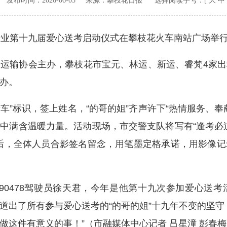
v.cn 发布时间：
2026-06-05
来源：
攀枝花日报
选择阅读字号：[
大
中
业第十九届爱心送考启动仪式在攀枝花火车南站广场举
输协会主办，攀枝花市宝元、林运、新运、睿梵4家出
办。
车”标识，签上姓名，“的哥的姐”齐声许下“热情服务、奉
中满含温暖力量。活动现场，市交警支队将写有“逢考必过”
后，全体人员合影签名留念，用笔墨定格承诺，用影像
0478驾驶员徐天君，今年是他第十九次参加爱心送考
道出了所有参与爱心送考的“的哥的姐”十九年不变的坚守
做这件有意义的事！”（市融媒体中心记者 吕星潼 彭春梅