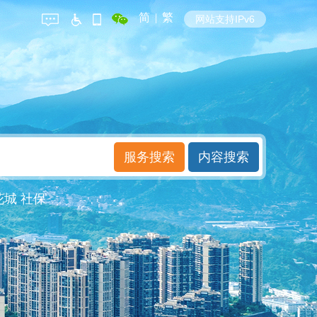
简
|
繁
网站支持IPv6
花城
社保