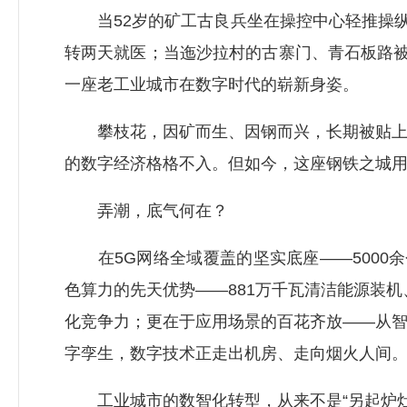
当52岁的矿工古良兵坐在操控中心轻推操纵杆
转两天就医；当迤沙拉村的古寨门、青石板路被
一座老工业城市在数字时代的崭新身姿。
攀枝花，因矿而生、因钢而兴，长期被贴上“高
的数字经济格格不入。但如今，这座钢铁之城用
弄潮，底气何在？
在5G网络全域覆盖的坚实底座——5000余
色算力的先天优势——881万千瓦清洁能源装机
化竞争力；更在于应用场景的百花齐放——从
字孪生，数字技术正走出机房、走向烟火人间
工业城市的数智化转型，从来不是“另起炉灶”