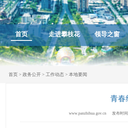
首页
走进攀枝花
领导之窗
首页
>
政务公开
>
工作动态
>
本地要闻
青春
www.panzhihua.gov.cn 发布时