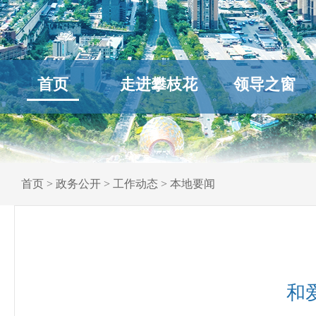
首页
走进攀枝花
领导之窗
首页
>
政务公开
>
工作动态
>
本地要闻
和