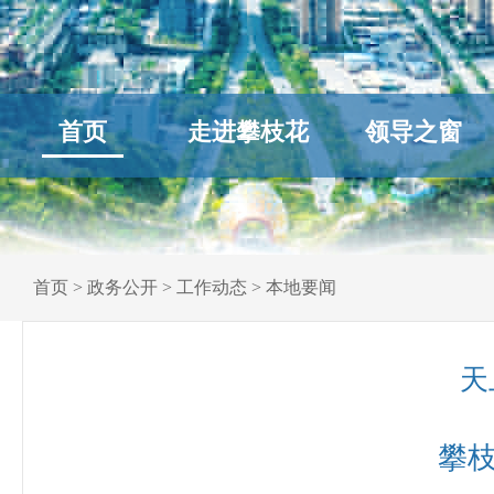
首页
走进攀枝花
领导之窗
首页
>
政务公开
>
工作动态
>
本地要闻
天
攀枝