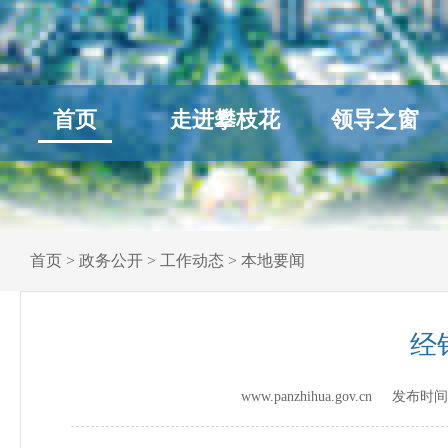
首页
走进攀枝花
领导之窗
首页
>
政务公开
>
工作动态
>
本地要闻
经
www.panzhihua.gov.cn 发布时