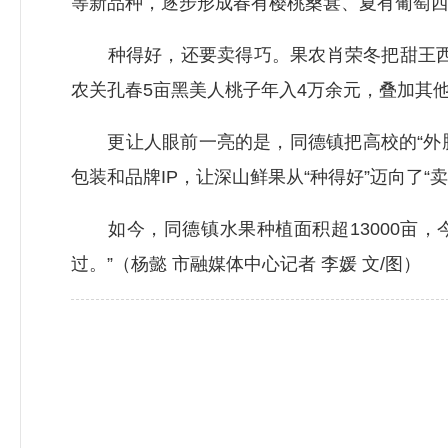
等新品种，逐步形成春有樱桃桑葚、夏有葡萄
种得好，还要卖得巧。果农肖荣冬把甜王西瓜
农关孔春5亩黑美人桃子年入4万余元，叠加其
更让人眼前一亮的是，同德镇把高校的“外脑
包装和品牌IP，让深山鲜果从“种得好”迈向了“卖
如今，同德镇水果种植面积超13000亩，今
过。”（杨懿 市融媒体中心记者 李媛 文/图）